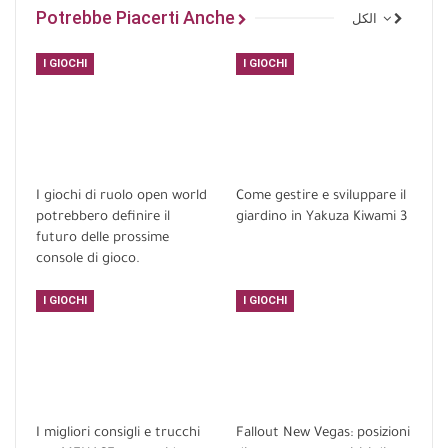
Potrebbe Piacerti Anche
الكل
I GIOCHI
I GIOCHI
I giochi di ruolo open world
Come gestire e sviluppare il
potrebbero definire il
giardino in Yakuza Kiwami 3
futuro delle prossime
console di gioco.
I GIOCHI
I GIOCHI
I migliori consigli e trucchi
Fallout New Vegas: posizioni