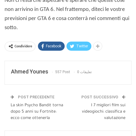
Non ci resta che aspettare e sperare che queste cose
non arrivino in GTA 6. Nel frattempo, diteci le vostre
previsioni per GTA 6 e cosa conterrà nei commenti qui
sotto.
Facebook
Twitter
Condividere
Ahmed Younes
557 Post
0 تعليقات
POST PRECEDENTE
POST SUCCESSIVO
La skin Psycho Bandit torna
I 7 migliori film sui
dopo 5 anni su Fortnite:
videogiochi: classifica e
ecco come ottenerla
valutazione