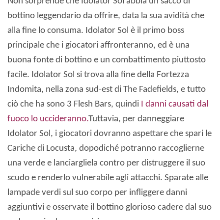
Non sorprende che Idolator Sol abbia un sacco di
bottino leggendario da offrire, data la sua avidità che
alla fine lo consuma. Idolator Sol è il primo boss
principale che i giocatori affronteranno, ed è una
buona fonte di bottino e un combattimento piuttosto
facile. Idolator Sol si trova alla fine della Fortezza
Indomita, nella zona sud-est di The Fadefields, e tutto
ciò che ha sono 3 Flesh Bars, quindi
I danni causati dal
fuoco lo uccideranno.
Tuttavia, per danneggiare
Idolator Sol, i giocatori dovranno aspettare che spari le
Cariche di Locusta, dopodiché potranno raccoglierne
una verde e lanciargliela contro per distruggere il suo
scudo e renderlo vulnerabile agli attacchi. Sparate alle
lampade verdi sul suo corpo per infliggere danni
aggiuntivi e osservate il bottino glorioso cadere dal suo