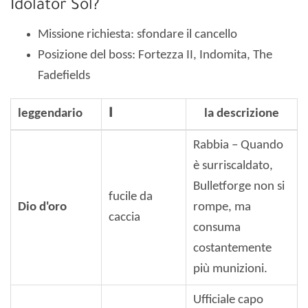
Idolator Sol?
Missione richiesta: sfondare il cancello
Posizione del boss: Fortezza II, Indomita, The
Fadefields
leggendario
ا
la descrizione
Rabbia – Quando
è surriscaldato,
Bulletforge non si
fucile da
Dio d'oro
rompe, ma
caccia
consuma
costantemente
più munizioni.
Ufficiale capo