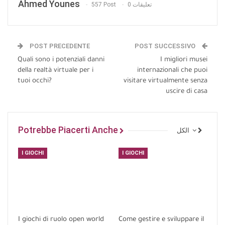
Ahmed Younes
557 Post
0 تعليقات
POST PRECEDENTE
POST SUCCESSIVO
Quali sono i potenziali danni
I migliori musei
della realtà virtuale per i
internazionali che puoi
tuoi occhi?
visitare virtualmente senza
uscire di casa
Potrebbe Piacerti Anche
الكل
I GIOCHI
I GIOCHI
I giochi di ruolo open world
Come gestire e sviluppare il