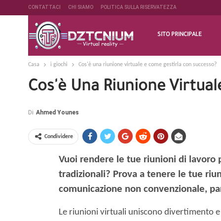
CONTATTACI
CHI SIAMO
POLITICA SULLA RISERVATEZZA
SITO PRINCIPALE
Casa
i giochi
Cos'è una riunione virtuale e come gestirla con successo?
Cos'è Una Riunione Virtua
Di
Ahmed Younes
Condividere
Vuoi rendere le tue riunioni di lavoro
tradizionali? Prova a tenere le tue riu
comunicazione non convenzionale, par
Le riunioni virtuali uniscono divertimento e 