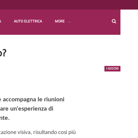
A
AUTO ELETTRICA
MORE
o?
I GIOCHI
he accompagna le riunioni
eare un'esperienza di
nte.
azione visiva, risultando così più