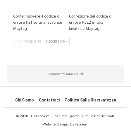
Come risolvere il codice di
Correzione del codice di
errore F21 su una lavatrice
errore F5E2 in una
Maytag
lavatrice Maytag
IL PRECEDENTE
SUCCESSIVO
I commenti sono chiusi.
Chi Siamo
Contattaci
Politica Sulla Riservatezza
© 2026 - DzTecnium - Casa intelligente. Tutti i diritti riservati.
Website Design:
DzTecnium