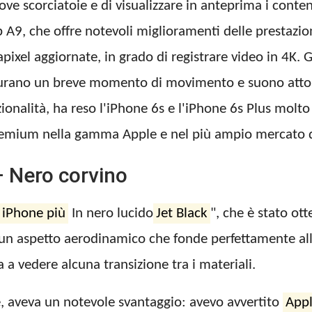
ove scorciatoie e di visualizzare in anteprima i cont
p A9, che offre notevoli miglioramenti delle prestazion
pixel aggiornate, in grado di registrare video in 4K. 
turano un breve momento di movimento e suono attorn
onalità, ha reso l'iPhone 6s e l'iPhone 6s Plus molto 
premium nella gamma Apple e nel più ampio mercato 
– Nero corvino
 iPhone più
In nero lucido
Jet Black
", che è stato ot
o un aspetto aerodinamico che fonde perfettamente al
a a vedere alcuna transizione tra i materiali.
e, aveva un notevole svantaggio: avevo avvertito
App