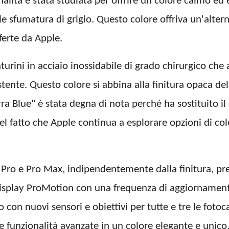
alità è stata studiata per offrire un colore calmo ed
e sfumatura di grigio. Questo colore offriva un'alter
fferte da Apple.
cinturini in acciaio inossidabile di grado chirurgico c
tente. Questo colore si abbina alla finitura opaca dell
ra Blue" è stata degna di nota perché ha sostituito il 
l fatto che Apple continua a esplorare opzioni di color
3 Pro e Pro Max, indipendentemente dalla finitura, pr
 display ProMotion con una frequenza di aggiornament
on nuovi sensori e obiettivi per tutte e tre le fotoc
e funzionalità avanzate in un colore elegante e unico,