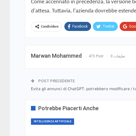
Come accennato in precedenza, la versione beta
d'attesa. Tuttavia, l'azienda dovrebbe estende
Facebook
Twitter
Goo
Condividere
Marwan Mohammed
475 Post
0 تعليقات
POST PRECEDENTE
Evita gli annunci di ChatGPT: potrebbero modificare i tuo
Potrebbe Piacerti Anche
INTELLIGENZA ARTIFICIALE