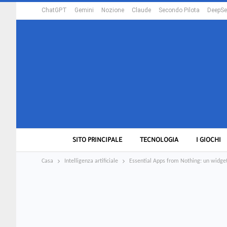
ChatGPT
Gemini
Nozione
Claude
Secondo Pilota
DeepSe
SITO PRINCIPALE
TECNOLOGIA
I GIOCHI
Casa
Intelligenza artificiale
Essential Apps from Nothing: un widget