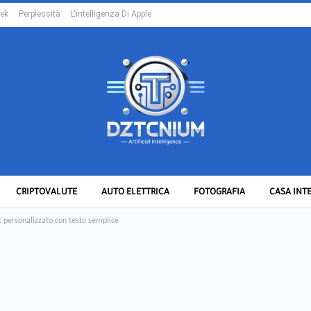
ek
Perplessità
L'intelligenza Di Apple
CRIPTOVALUTE
AUTO ELETTRICA
FOTOGRAFIA
CASA INT
 personalizzato con testo semplice