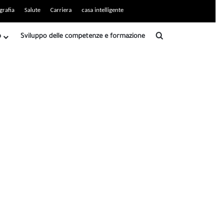
grafia
Salute
Carriera
casa intelligente
Ricerca
b
Sviluppo delle competenze e formazione