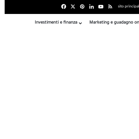
Facebook
X
بينتيريست
LinkedIn
Youtube
Riepilogo sit
sito principa
Investimenti e finanza
Marketing e guadagno on