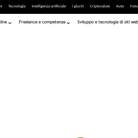
o RSS
le
Tecnologia
Intelligenza artificiale
i giochi
Criptovalute
Auto
Foto
line
Freelance e competenze
Sviluppo e tecnologia di siti we