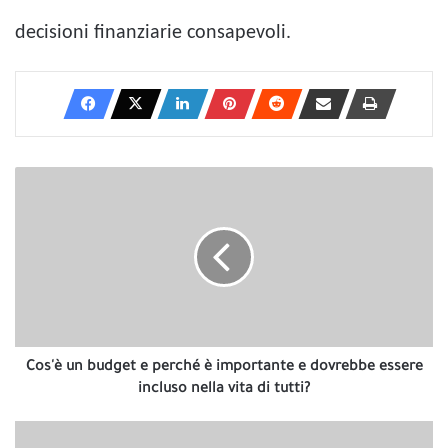
decisioni finanziarie consapevoli.
Cos'è
un
budget
e
perché
è
importante
e
dovrebbe
essere
Cos'è un budget e perché è importante e dovrebbe essere
incluso
incluso nella vita di tutti?
nella
vita
101