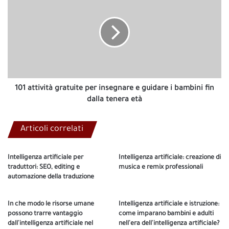
di
attività
tutti?
gratuite
per
insegnare
e
guidare
i
bambini
fin
101 attività gratuite per insegnare e guidare i bambini fin
dalla
dalla tenera età
tenera
età
Articoli correlati
Intelligenza artificiale per
Intelligenza artificiale: creazione di
traduttori: SEO, editing e
musica e remix professionali
automazione della traduzione
In che modo le risorse umane
Intelligenza artificiale e istruzione:
possono trarre vantaggio
come imparano bambini e adulti
dall'intelligenza artificiale nel
nell'era dell'intelligenza artificiale?