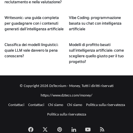
reclutamento e nella valutazione?
Writesonic: una guida completa
Vibe Coding: programmazione
per guadagnare con i contenuti
basata su chat con intelligenza
generati dall'intelligenza artificiale
artificiale
Classifica dei modelli linguistici:
Modelli di profitto basati
quale LLM vale davvero la pena
sull'intelligenza artificiale: come
conoscere?
scegliere quello giusto per il tuo
progetto?
© Copyright 2026 DzTecnium - Money, Tutti i diritti riservati
https://www.dztecs.com/money/
Contattaci
Contattaci
Chi siamo
Chi siamo
Politica sulla riservatezza
Politica sulla riservatezza
Facebook
X
بينتيريست
LinkedIn
Youtube
Riepilogo