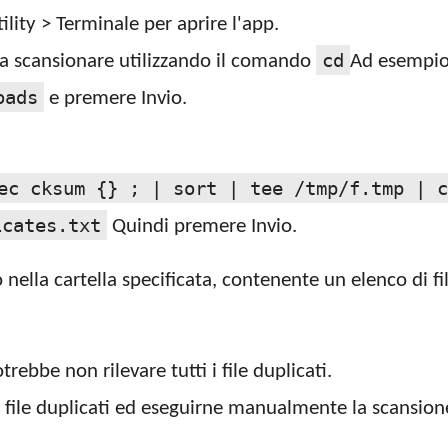
ility > Terminale per aprire l'app.
cd
era scansionare utilizzando il comando
Ad esempio,
oads
e premere Invio.
ec cksum {} ; | sort | tee /tmp/f.tmp | c
icates.txt
Quindi premere Invio.
ella cartella specificata, contenente un elenco di fil
bbe non rilevare tutti i file duplicati.
 file duplicati ed eseguirne manualmente la scansione