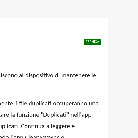
TECNICA
discono al dispositivo di mantenere le
mente, i file duplicati occuperanno una
zare la funzione "Duplicati" nell'app
uplicati. Continua a leggere e
zzando l'app CleanMyMac o