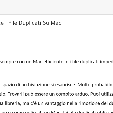
 I File Duplicati Su Mac
 sempre con un Mac efficiente, e i file duplicati impe
o spazio di archiviazione si esaurisce. Molto probabil
zio. Trovarli può essere un compito arduo. Puoi utiliz
ua libreria, ma c'è un vantaggio nella rimozione dei d
one e come pulire il tuo Mac dai file duplicati utili