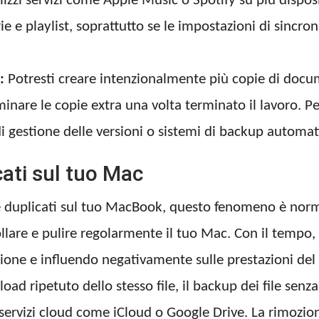
lizzi servizi come Apple Music o Spotify su più dispos
rie e playlist, soprattutto se le impostazioni di sincr
:
Potresti creare intenzionalmente più copie di docu
inare le copie extra una volta terminato il lavoro. P
di gestione delle versioni o sistemi di backup automati
cati sul tuo Mac
e duplicati sul tuo MacBook, questo fenomeno è norma
lare e pulire regolarmente il tuo Mac. Con il tempo, i
ione e influendo negativamente sulle prestazioni del 
oad ripetuto dello stesso file, il backup dei file senza
 servizi cloud come iCloud o Google Drive. La rimozione