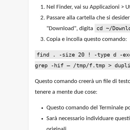
Nel Finder, vai su Applicazioni > Ut
Passare alla cartella che si desid
cd ~/Downl
"Download", digita
Copia e incolla questo comando:
find . -size 20 ! -type d -ex
grep -hif – /tmp/f.tmp > dupl
Questo comando creerà un file di testo n
tenere a mente due cose:
Questo comando del Terminale potre
Sarà necessario individuare questi
originali.