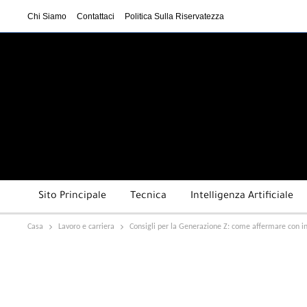
Chi Siamo
Contattaci
Politica Sulla Riservatezza
Sito Principale
Tecnica
Intelligenza Artificiale
Casa
Lavoro e carriera
Consigli per la Generazione Z: come affermare con int