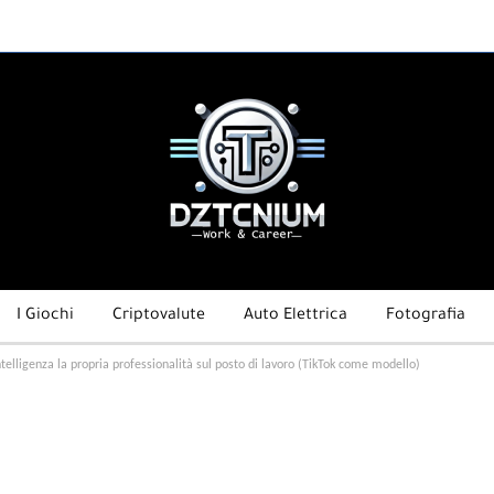
I Giochi
Criptovalute
Auto Elettrica
Fotografia
elligenza la propria professionalità sul posto di lavoro (TikTok come modello)