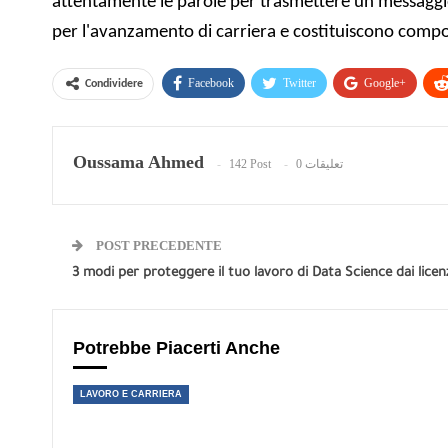
attentamente le parole per trasmettere un messaggio
per l'avanzamento di carriera e costituiscono compon
Facebook
Twitter
Google+
Condividere
Oussama Ahmed
142 Post
0 تعليقات
POST PRECEDENTE
3 modi per proteggere il tuo lavoro di Data Science dai lice
Potrebbe Piacerti Anche
LAVORO E CARRIERA