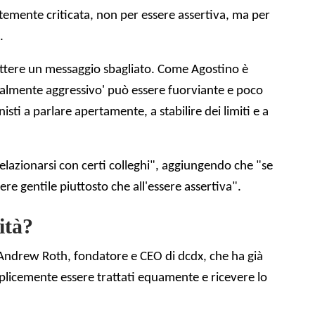
temente criticata, non per essere assertiva, ma per
.
mettere un messaggio sbagliato. Come Agostino è
onalmente aggressivo' può essere fuorviante e poco
ti a parlare apertamente, a stabilire dei limiti e a
relazionarsi con certi colleghi", aggiungendo che "se
re gentile piuttosto che all'essere assertiva".
ità?
 Andrew Roth, fondatore e CEO di dcdx, che ha già
mplicemente essere trattati equamente e ricevere lo