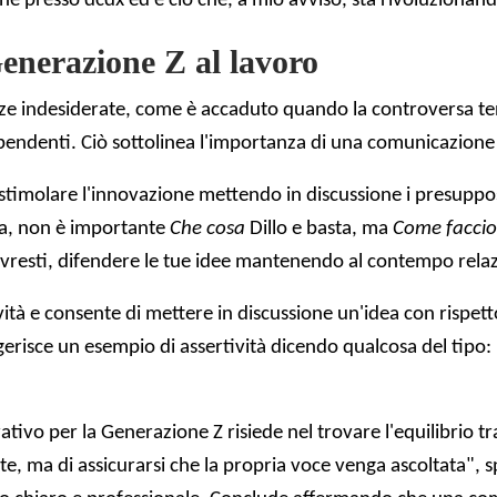
one presso dcdx ed è ciò che, a mio avviso, sta rivoluzionan
enerazione Z al lavoro
ze indesiderate, come è accaduto quando la controversa t
ipendenti. Ciò sottolinea l'importanza di una comunicazione 
 stimolare l'innovazione mettendo in discussione i presuppos
ia, non è importante
Che cosa
Dillo e basta, ma
Come faccio
ovresti, difendere le tue idee mantenendo al contempo relazi
essività e consente di mettere in discussione un'idea con ri
ggerisce un esempio di assertività dicendo qualcosa del tip
tivo per la Generazione Z risiede nel trovare l'equilibrio tr
e, ma di assicurarsi che la propria voce venga ascoltata", sp