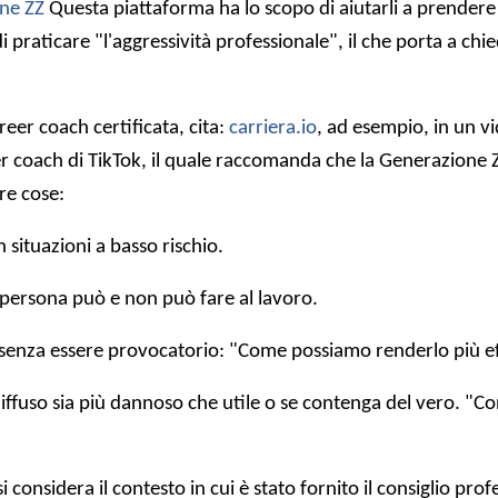
ne ZZ
Questa piattaforma ha lo scopo di aiutarli a prendere d
di praticare "l'aggressività professionale", il che porta a c
eer coach certificata, cita:
carriera.io
, ad esempio, in un v
er coach di TikTok, il quale raccomanda che la Generazione Z
re cose:
n situazioni a basso rischio.
e la persona può e non può fare al lavoro.
 senza essere provocatorio: "Come possiamo renderlo più eff
ffuso sia più dannoso che utile o se contenga del vero. "Con
 considera il contesto in cui è stato fornito il consiglio pr