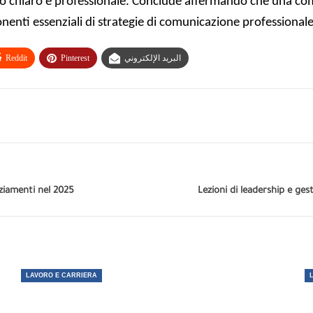
 chiaro e professionale. Conclude affermando che una comun
enti essenziali di strategie di comunicazione professionale
Reddit
Pinterest
البريد الإلكتروني
nziamenti nel 2025
Lezioni di leadership e ges
LAVORO E CARRIERA