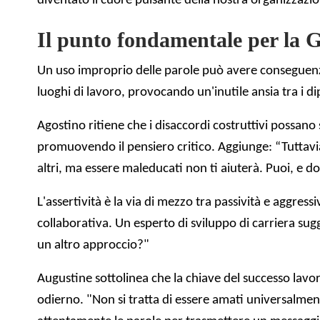
diventato il cuore pulsante della nostra organizzazi
Il punto fondamentale per la G
Un uso improprio delle parole può avere conseguen
luoghi di lavoro, provocando un'inutile ansia tra i d
Agostino ritiene che i disaccordi costruttivi possano
promuovendo il pensiero critico. Aggiunge: “Tuttav
altri, ma essere maleducati non ti aiuterà. Puoi, e d
L'assertività è la via di mezzo tra passività e aggr
collaborativa. Un esperto di sviluppo di carriera su
un altro approccio?"
Augustine sottolinea che la chiave del successo lavora
odierno. "Non si tratta di essere amati universalment