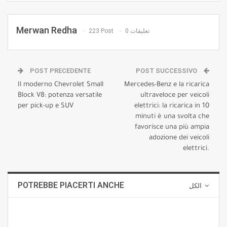
Merwan Redha
223 Post
0 تعليقات
POST PRECEDENTE
POST SUCCESSIVO
Il moderno Chevrolet Small
Mercedes-Benz e la ricarica
Block V8: potenza versatile
ultraveloce per veicoli
per pick-up e SUV
elettrici: la ricarica in 10
minuti è una svolta che
favorisce una più ampia
adozione dei veicoli
elettrici.
POTREBBE PIACERTI ANCHE
الكل