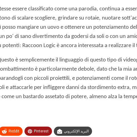
esse essere classificato come una parodia, continua a esse
 di scalare scogliere, grindare su rotaie, nuotare sott'acqua
 posso mangiare un uovo e ottenere un potenziamento della 
 un po' di sano divertimento da godersi da soli o con un am
ù potenti: Raccoon Logic è ancora interessata a realizzare il
uesto è semplicemente il linguaggio di questo tipo di videog
ombattimento è particolarmente debole, dato che la mia arma
randogli con piccoli proiettili, e potenziamenti come il rot
oli e attaccarle per infliggere danni da stordimento extra, m
come un bastardo assetato di potere, almeno alza la temper
Reddit
Pinterest
البريد الإلكتروني