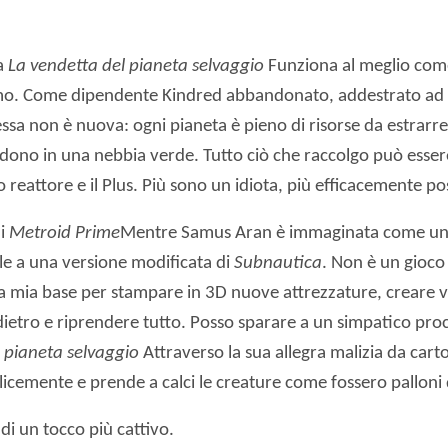
ra
La vendetta del pianeta selvaggio
Funziona al meglio come
o. Come dipendente Kindred abbandonato, addestrato ad as
ssa non è nuova: ogni pianeta è pieno di risorse da estrar
lodono in una nebbia verde. Tutto ciò che raccolgo può esser
 reattore e il Plus. Più sono un idiota, più efficacemente po
di
Metroid Prime
Mentre Samus Aran è immaginata come una
mile a una versione modificata di
Subnautica
. Non è un gioco 
lla mia base per stampare in 3D nuove attrezzature, creare ve
ietro e riprendere tutto. Posso sparare a un simpatico pro
 pianeta selvaggio
Attraverso la sua allegra malizia da car
icemente e prende a calci le creature come fossero palloni 
di un tocco più cattivo.