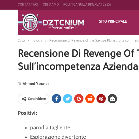
CONTATTACI
CHI SIAMO
POLITICA SULLA RISERVATEZZA
SITO PRINCIPALE
Casa
i giochi
Recensione di Revenge of the Savage Planet: una commedia
Recensione Di Revenge Of 
Sull'incompetenza Azienda
Di
Ahmed Younes
Condividere
Positivi:
parodia tagliente
Esplorazione divertente