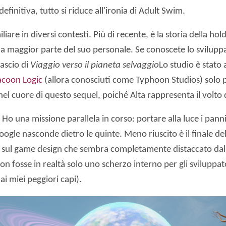
definitiva, tutto si riduce all'ironia di Adult Swim.
re in diversi contesti. Più di recente, è la storia della hold
a maggior parte del suo personale. Se conoscete lo sviluppa
lascio di
Viaggio verso il pianeta selvaggio
Lo studio è stato 
coon Logic
(allora conosciuti come Typhoon Studios) solo p
 cuore di questo sequel, poiché Alta rappresenta il volto de
 Ho una missione parallela in corso: portare alla luce i pan
le nasconde dietro le quinte. Meno riuscito è il finale del 
sul game design che sembra completamente distaccato dalla
on fosse in realtà solo uno scherzo interno per gli sviluppato
i miei peggiori capi).