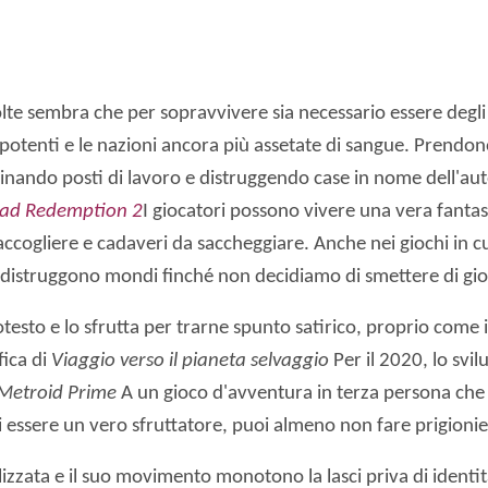
te sembra che per sopravvivere sia necessario essere degli 
 più potenti e le nazioni ancora più assetate di sangue. Pre
minando posti di lavoro e distruggendo case in nome dell'au
ad Redemption 2
I giocatori possono vivere una vera fanta
 raccogliere e cadaveri da saccheggiare. Anche nei giochi in
 distruggono mondi finché non decidiamo di smettere di gio
esto e lo sfrutta per trarne spunto satirico, proprio come il 
fica di
Viaggio verso il pianeta selvaggio
Per il 2020, lo svi
Metroid Prime
A un gioco d'avventura in terza persona che
 essere un vero sfruttatore, puoi almeno non fare prigionie
lizzata e il suo movimento monotono la lasci priva di identi