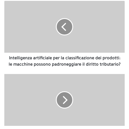
Intelligenza
artificiale
per
la
classificazione
dei
prodotti:
le
macchine
possono
Intelligenza artificiale per la classificazione dei prodotti:
padroneggiare
le macchine possono padroneggiare il diritto tributario?
il
diritto
Analisi
tributario?
approfondita
delle
azioni
Caterpillar
in
vista
dell'annuncio
degli