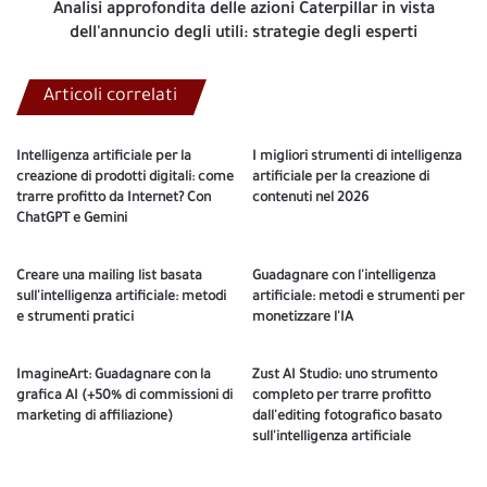
utili:
Analisi approfondita delle azioni Caterpillar in vista
strategie
dell'annuncio degli utili: strategie degli esperti
degli
esperti
Articoli correlati
Intelligenza artificiale per la
I migliori strumenti di intelligenza
creazione di prodotti digitali: come
artificiale per la creazione di
trarre profitto da Internet? Con
contenuti nel 2026
ChatGPT e Gemini
Creare una mailing list basata
Guadagnare con l'intelligenza
sull'intelligenza artificiale: metodi
artificiale: metodi e strumenti per
e strumenti pratici
monetizzare l'IA
ImagineArt: Guadagnare con la
Zust AI Studio: uno strumento
grafica AI (+50% di commissioni di
completo per trarre profitto
marketing di affiliazione)
dall'editing fotografico basato
sull'intelligenza artificiale