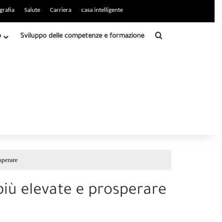
grafia
Salute
Carriera
casa intelligente
Ricerca
b
Sviluppo delle competenze e formazione
sperare
più elevate e prosperare