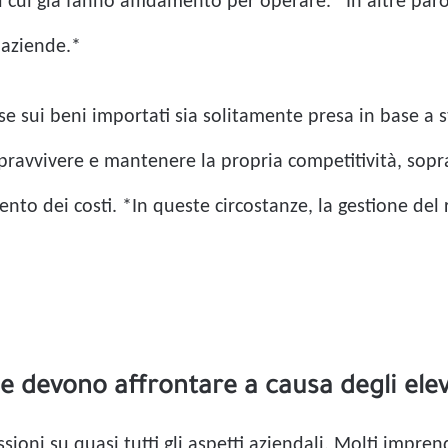
su cui già fanno affidamento per operare. *In altre par
e aziende.*
e sui beni importati sia solitamente presa in base a 
sopravvivere e mantenere la propria competitività, sop
to dei costi. *In queste circostanze, la gestione del r
se devono affrontare a causa degli elev
sioni su quasi tutti gli aspetti aziendali. Molti impren