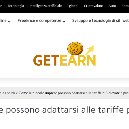
o RSS
le
Tecnologia
Intelligenza artificiale
i giochi
Criptovalute
Auto
Foto
line
Freelance e competenze
Sviluppo e tecnologia di siti we
a
>
i soldi
>
Come le piccole imprese possono adattarsi alle tariffe più elevate e pro
 possono adattarsi alle tariffe 