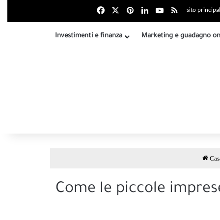
Facebook
X
بينتيريست
LinkedIn
Youtube
Riepilogo sit
sito principa
Investimenti e finanza
Marketing e guadagno on
Cas
Come le piccole imprese