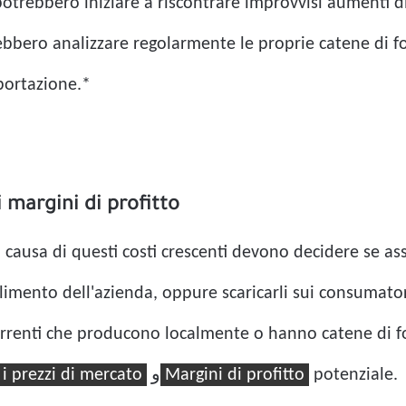
 potrebbero iniziare a riscontrare improvvisi aumenti 
ebbero analizzare regolarmente le proprie catene di for
mportazione.*
i margini di profitto
 causa di questi costi crescenti devono decidere se ass
allimento dell'azienda, oppure scaricarli sui consumato
orrenti che producono localmente o hanno catene di for
 i prezzi di mercato
و
Margini di profitto
potenziale.