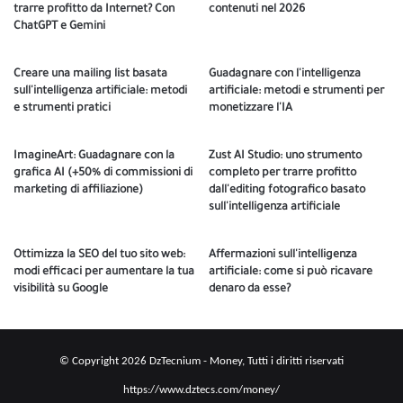
trarre profitto da Internet? Con
contenuti nel 2026
ChatGPT e Gemini
Creare una mailing list basata
Guadagnare con l'intelligenza
sull'intelligenza artificiale: metodi
artificiale: metodi e strumenti per
e strumenti pratici
monetizzare l'IA
ImagineArt: Guadagnare con la
Zust AI Studio: uno strumento
grafica AI (+50% di commissioni di
completo per trarre profitto
marketing di affiliazione)
dall'editing fotografico basato
sull'intelligenza artificiale
Ottimizza la SEO del tuo sito web:
Affermazioni sull'intelligenza
modi efficaci per aumentare la tua
artificiale: come si può ricavare
visibilità su Google
denaro da esse?
© Copyright 2026 DzTecnium - Money, Tutti i diritti riservati
https://www.dztecs.com/money/