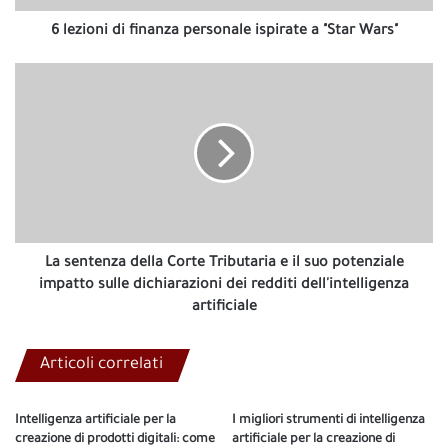
Wars"
6 lezioni di finanza personale ispirate a "Star Wars"
La
sentenza
della
Corte
Tributaria
e
il
suo
potenziale
impatto
La sentenza della Corte Tributaria e il suo potenziale
sulle
impatto sulle dichiarazioni dei redditi dell'intelligenza
dichiarazioni
artificiale
dei
redditi
Articoli correlati
dell'intelligenza
artificiale
Intelligenza artificiale per la
I migliori strumenti di intelligenza
creazione di prodotti digitali: come
artificiale per la creazione di