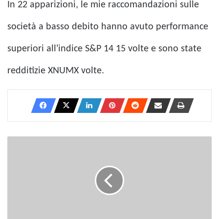
In 22 apparizioni, le mie raccomandazioni sulle
società a basso debito hanno avuto performance
superiori all'indice S&P 14 15 volte e sono state
redditizie XNUMX volte.
6
lezioni
di
finanza
personale
ispirate
a
"Star