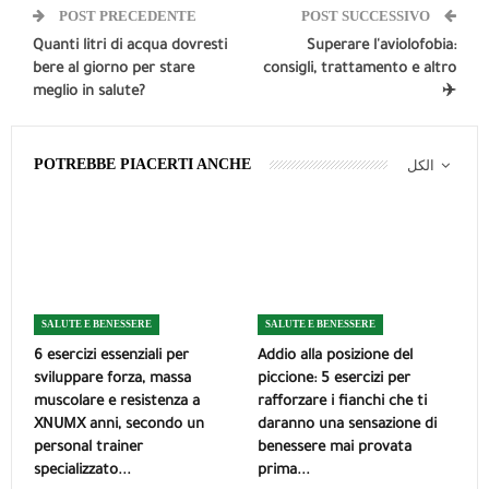
POST PRECEDENTE
POST SUCCESSIVO
Quanti litri di acqua dovresti
Superare l'aviolofobia:
bere al giorno per stare
consigli, trattamento e altro
meglio in salute?
✈️
POTREBBE PIACERTI ANCHE
الكل
SALUTE E BENESSERE
SALUTE E BENESSERE
6 esercizi essenziali per
Addio alla posizione del
sviluppare forza, massa
piccione: 5 esercizi per
muscolare e resistenza a
rafforzare i fianchi che ti
XNUMX anni, secondo un
daranno una sensazione di
personal trainer
benessere mai provata
specializzato...
prima...