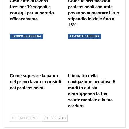
Ambiente di lavoro
Come le certificazioni
tossico: 10 segnali e
professionali accurate
consigli per superarlo
possono aumentare il tuo
efficacemente
stipendio iniziale fino al
15%
LAVORO E CARRIERA
LAVORO E CARRIERA
Come superare la paura
L'impatto della
del primo lavoro: consigli
navigazione negativa: 5
dai professionisti
modi in cui sta
distruggendo la tua
salute mentale e la tua
carriera
IL PRECEDENTE
SUCCESSIVO