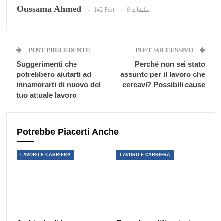
Oussama Ahmed
142 Post
0 تعليقات
البريد الإلكتروني
POST PRECEDENTE
POST SUCCESSIVO
Suggerimenti che
Perché non sei stato
potrebbero aiutarti ad
assunto per il lavoro che
innamorarti di nuovo del
cercavi? Possibili cause
tuo attuale lavoro
Potrebbe Piacerti Anche
LAVORO E CARRIERA
LAVORO E CARRIERA