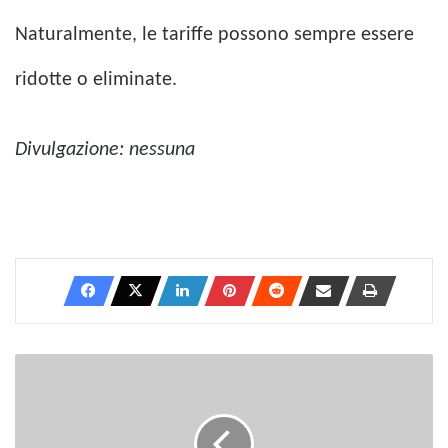
Naturalmente, le tariffe possono sempre essere
ridotte o eliminate.
Divulgazione: nessuna
Sfruttare
il
valore
aziendale:
investimenti