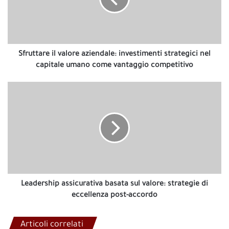
strategici
nel
capitale
umano
come
Sfruttare il valore aziendale: investimenti strategici nel
vantaggio
capitale umano come vantaggio competitivo
competitivo
Leadership
assicurativa
basata
sul
valore:
strategie
di
eccellenza
post-
accordo
Leadership assicurativa basata sul valore: strategie di
eccellenza post-accordo
Articoli correlati