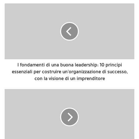
I
fondamenti
di
una
buona
leadership:
10
principi
essenziali
per
I fondamenti di una buona leadership: 10 principi
costruire
essenziali per costruire un'organizzazione di successo,
un'organizzazione
con la visione di un imprenditore
di
successo,
Strategie
con
esperte
la
per
visione
massimizzare
di
i
un
profitti
imprenditore
e
minimizzare