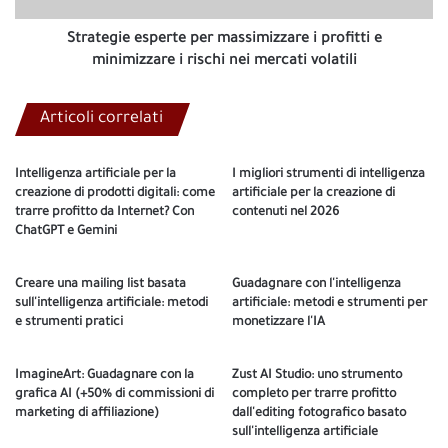
i
rischi
Strategie esperte per massimizzare i profitti e
nei
minimizzare i rischi nei mercati volatili
mercati
volatili
Articoli correlati
Intelligenza artificiale per la
I migliori strumenti di intelligenza
creazione di prodotti digitali: come
artificiale per la creazione di
trarre profitto da Internet? Con
contenuti nel 2026
ChatGPT e Gemini
Creare una mailing list basata
Guadagnare con l'intelligenza
sull'intelligenza artificiale: metodi
artificiale: metodi e strumenti per
e strumenti pratici
monetizzare l'IA
ImagineArt: Guadagnare con la
Zust AI Studio: uno strumento
grafica AI (+50% di commissioni di
completo per trarre profitto
marketing di affiliazione)
dall'editing fotografico basato
sull'intelligenza artificiale