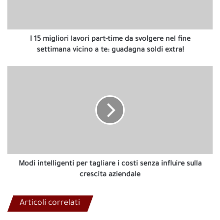
da
svolgere
nel
fine
I 15 migliori lavori part-time da svolgere nel fine
settimana
settimana vicino a te: guadagna soldi extra!
vicino
a
Modi
te:
intelligenti
guadagna
per
soldi
tagliare
extra!
i
costi
senza
influire
sulla
crescita
Modi intelligenti per tagliare i costi senza influire sulla
aziendale
crescita aziendale
Articoli correlati