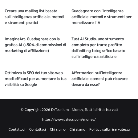
Creare una mailing list basata
Guadagnare con l'intelligenza
sull'intelligenza artificiale: metodi
artificiale: metodi e strumenti per
e strumenti pratici
monetizzare l'IA
ImagineArt: Guadagnare con la
Zust AI Studio: uno strumento
grafica AI (+50% di commissioni di
completo per trarre profitto
marketing di affiliazione)
dall'editing fotografico basato
sull'intelligenza artificiale
Ottimizza la SEO del tuo sito web:
Affermazioni sull'intelligenza
modi efficaci per aumentare la tua
artificiale: come si può ricavare
visibilità su Google
denaro da esse?
© Copyright 2026 DzTecnium - Money, Tutti i diritti riservati
https://www.dztecs.com/money/
Contattaci
Contattaci
Chi siamo
Chi siamo
Politica sulla riservatezza