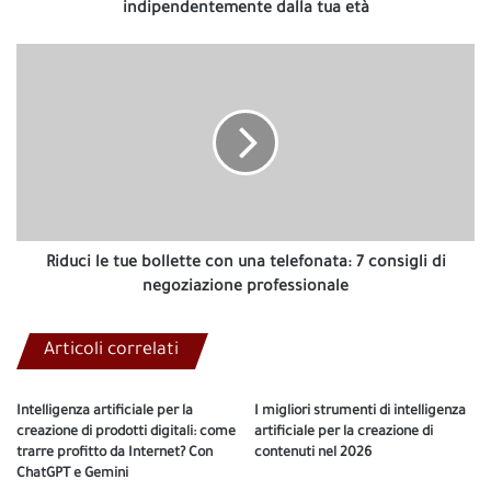
tua
indipendentemente dalla tua età
età
Riduci
le
tue
bollette
con
una
telefonata:
7
consigli
di
Riduci le tue bollette con una telefonata: 7 consigli di
negoziazione
negoziazione professionale
professionale
Articoli correlati
Intelligenza artificiale per la
I migliori strumenti di intelligenza
creazione di prodotti digitali: come
artificiale per la creazione di
trarre profitto da Internet? Con
contenuti nel 2026
ChatGPT e Gemini