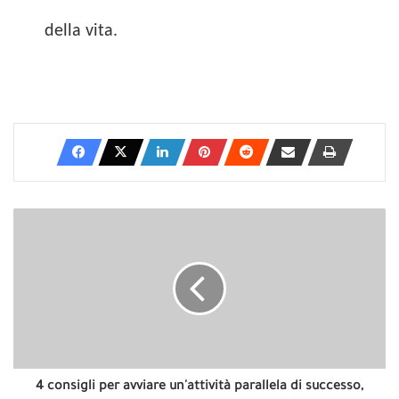
della vita.
4
consigli
per
avviare
un'attività
parallela
di
successo,
indipendentemente
dalla
4 consigli per avviare un'attività parallela di successo,