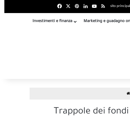
Facebook
X
بينتيريست
LinkedIn
Youtube
Riepilogo sit
sito principa
Investimenti e finanza
Marketing e guadagno on
Trappole dei fondi