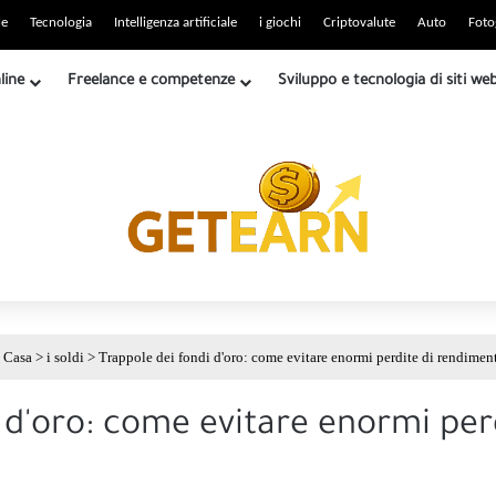
o RSS
le
Tecnologia
Intelligenza artificiale
i giochi
Criptovalute
Auto
Foto
line
Freelance e competenze
Sviluppo e tecnologia di siti we
Casa
>
i soldi
>
Trappole dei fondi d'oro: come evitare enormi perdite di rendimen
 d'oro: come evitare enormi per