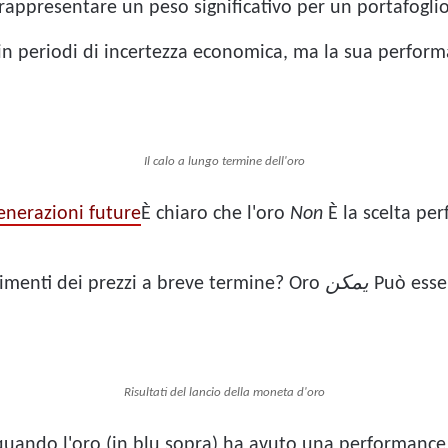
rappresentare un peso significativo per un portafoglio
 in periodi di incertezza economica, ma la sua perfor
Il calo a lungo termine dell'oro
generazioni future
È chiaro che l'oro
Non
È la scelta per
vimenti dei prezzi a breve termine? Oro
يمكن
Può esser
Risultati del lancio della moneta d'oro
quando l'oro (in blu sopra) ha avuto una performance m