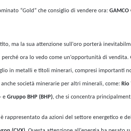
nominato “Gold” che consiglio di vendere ora:
GAMCO G
ito, ma la sua attenzione sull'oro porterà inevitabilm
cco perché ora lo vedo come un'opportunità di vendita
glio in metalli e titoli minerari, compresi importanti
 anche società minerarie per altri minerali, come:
Rio 
- e
Gruppo BHP (BHP)
, che si concentra principalment
 rappresentato da azioni del settore energetico e dei s
vron (CVX)
. Questa attenzione all'energia ha pesato s