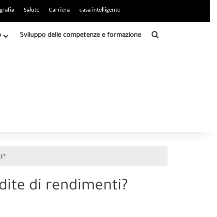
grafia
Salute
Carriera
casa intelligente
Ricerca
b
Sviluppo delle competenze e formazione
ti?
dite di rendimenti?