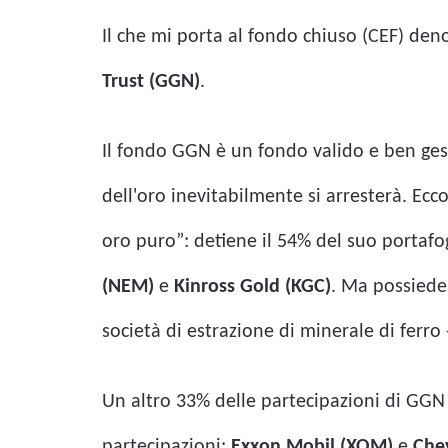
Il che mi porta al fondo chiuso (CEF) de
Trust (GGN)
.
Il fondo GGN è un fondo valido e ben gest
dell'oro inevitabilmente si arresterà. E
oro puro”: detiene il 54% del suo portafo
(NEM)
e
Kinross Gold (KGC)
. Ma possiede
società di estrazione di minerale di ferro 
Un altro 33% delle partecipazioni di GGN è
partecipazioni:
Exxon Mobil (XOM)
e
Che