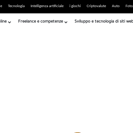
o RSS
le
Tecnologia
Intelligenza artificiale
i giochi
Criptovalute
Auto
Foto
line
Freelance e competenze
Sviluppo e tecnologia di siti we