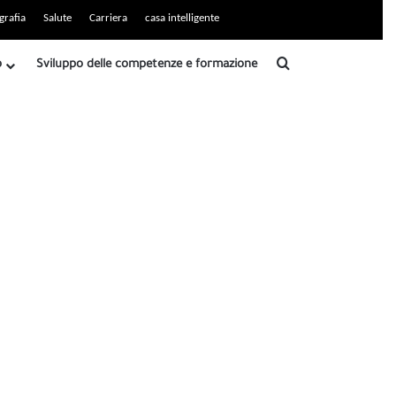
grafia
Salute
Carriera
casa intelligente
Ricerca
b
Sviluppo delle competenze e formazione