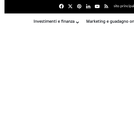
Facebook
X
بينتيريست
LinkedIn
Youtube
Riepilogo sit
sito principa
Investimenti e finanza
Marketing e guadagno on