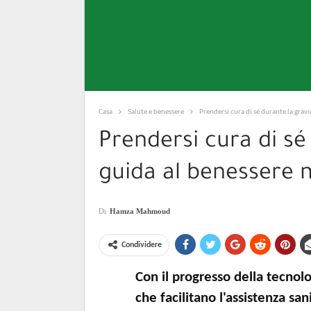
Casa
Salute e benessere
Prendersi cura di sé durante la gra
Prendersi cura di sé
guida al benessere
Di
Hamza Mahmoud
Condividere
Con il progresso della tecnolo
che facilitano l'assistenza s