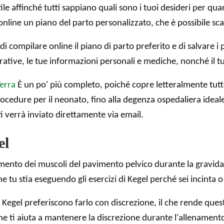
e affinché tutti sappiano quali sono i tuoi desideri per quant
online un piano del parto personalizzato, che è possibile sc
 di compilare online il piano di parto preferito e di salvare 
tive, le tue informazioni personali e mediche, nonché il tuo
erra
È un po' più completo, poiché copre letteralmente tutto
e procedure per il neonato, fino alla degenza ospedaliera ide
i verrà inviato direttamente via email.
el
zamento dei muscoli del pavimento pelvico durante la gravida
e tu stia eseguendo gli esercizi di Kegel perché sei incinta o
 Kegel preferiscono farlo con discrezione, il che rende que
he ti aiuta a mantenere la discrezione durante l'allenament