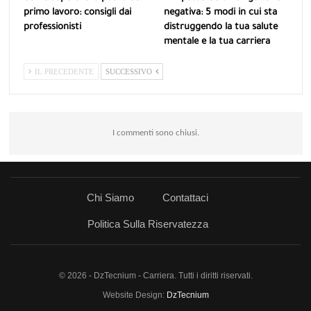
primo lavoro: consigli dai
negativa: 5 modi in cui sta
professionisti
distruggendo la tua salute
mentale e la tua carriera
IL PRECEDENTE
SUCCESSIVO
I commenti sono chiusi.
Chi Siamo
Contattaci
Politica Sulla Riservatezza
© 2026 - DzTecnium - Carriera. Tutti i diritti riservati.
Website Design:
DzTecnium