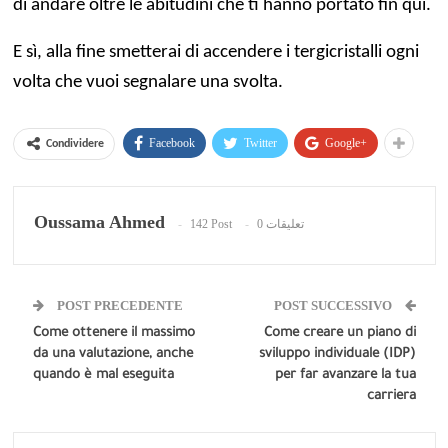
di andare oltre le abitudini che ti hanno portato fin qui.
E sì, alla fine smetterai di accendere i tergicristalli ogni
volta che vuoi segnalare una svolta.
Facebook
Twitter
Google+
Condividere
Oussama Ahmed
142 Post
0 تعليقات
POST PRECEDENTE
POST SUCCESSIVO
Come ottenere il massimo
Come creare un piano di
da una valutazione, anche
sviluppo individuale (IDP)
quando è mal eseguita
per far avanzare la tua
carriera