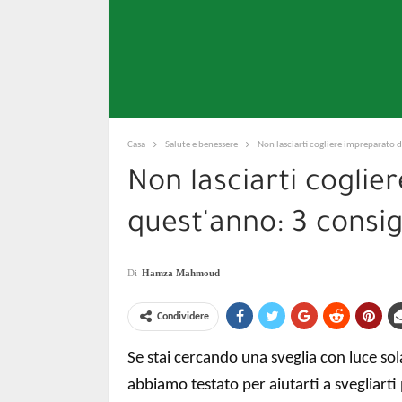
Casa
Salute e benessere
Non lasciarti cogliere impreparato d
Non lasciarti coglie
quest'anno: 3 consig
Di
Hamza Mahmoud
Condividere
Se stai cercando una sveglia con luce sol
abbiamo testato per aiutarti a svegliarti