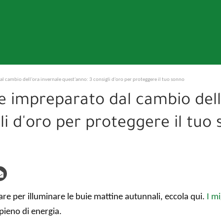
al cambio dell'ora invernale quest'anno: 3 consigli d'oro per proteggere il tuo sonno
re impreparato dal cambio dell
li d'oro per proteggere il tuo
are per illuminare le buie mattine autunnali, eccola qui.
I mi
 pieno di energia.