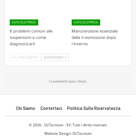
AUTO ELETTRICA
AUTO ELETTRICA
6 problemi comuni alle
Manutenzione essenziale
sospensioni e come
della trasmissione dopo
diagnosticarli
l'inverno
IL PRECEDENTE
SUCCESSIVO
I commenti sono chiusi.
Chi Siamo
Contattaci
Politica Sulla Riservatezza
© 2026 - DzTecnium - EV. Tutti i diritti riservati.
Website Design:
DzTecnium