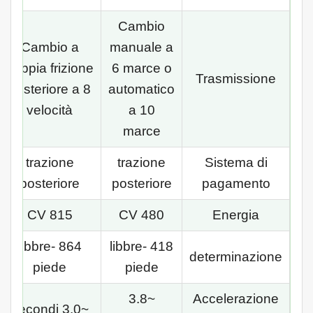
Cambio
Cambio a
manuale a
doppia frizione
6 marce o
Trasmissione
posteriore a 8
automatico
velocità
a 10
marce
trazione
trazione
Sistema di
posteriore
posteriore
pagamento
815 CV
480 CV
Energia
864 libbre-
418 libbre-
determinazione
piede
piede
~3.8
Accelerazione
~3.0 secondi